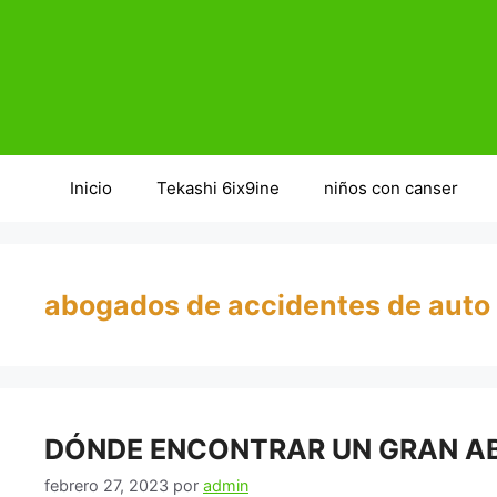
Saltar
al
contenido
Inicio
Tekashi 6ix9ine
niños con canser
abogados de accidentes de auto
DÓNDE ENCONTRAR UN GRAN A
febrero 27, 2023
por
admin