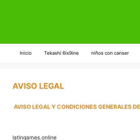
Saltar
al
contenido
Inicio
Tekashi 6ix9ine
niños con canser
AVISO LEGAL
AVISO LEGAL Y CONDICIONES GENERALES D
latingames.online