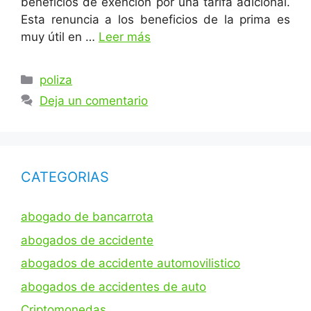
beneficios de exención por una tarifa adicional.
Esta renuncia a los beneficios de la prima es
muy útil en …
Leer más
Categorías
poliza
Deja un comentario
CATEGORIAS
abogado de bancarrota
abogados de accidente
abogados de accidente automovilistico
abogados de accidentes de auto
Criptomonedas