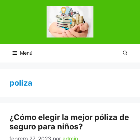
Saltar
al
contenido
Menú
poliza
¿Cómo elegir la mejor póliza de
seguro para niños?
febrero 27, 2023
por
admin