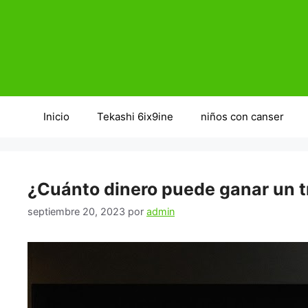
Saltar
al
contenido
Inicio
Tekashi 6ix9ine
niños con canser
¿Cuánto dinero puede ganar un t
septiembre 20, 2023
por
admin