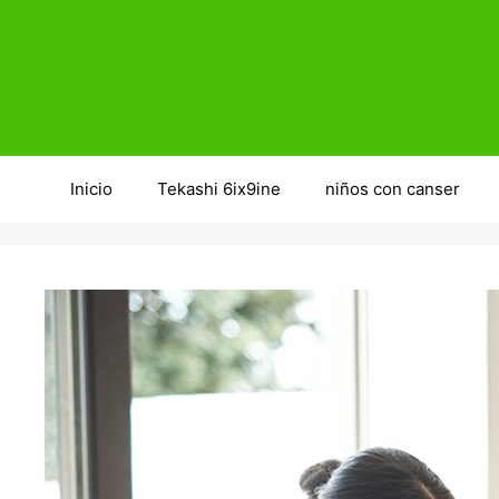
Saltar
al
contenido
Inicio
Tekashi 6ix9ine
niños con canser