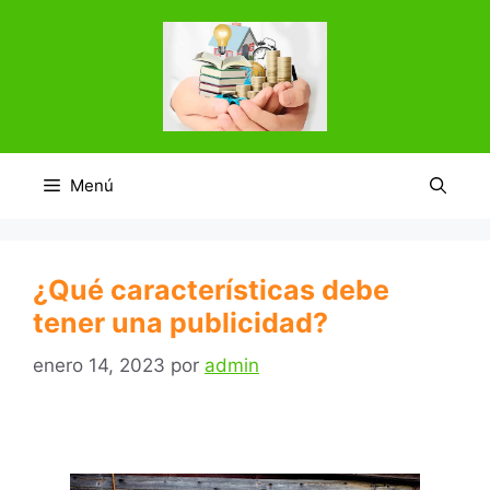
Saltar
al
contenido
Menú
¿Qué características debe
tener una publicidad?
enero 14, 2023
por
admin